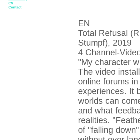
CV
Contact
EN
Total Refusal (R
Stumpf), 2019
4 Channel-Videoi
"My character w
The video instal
online forums i
experiences. It
worlds can come
and what feedba
realities. "Feath
of "falling down
without ever lan