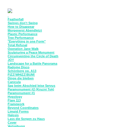
.
Featherfall
Swings don't Swing
How to Disappear
Morgenerst Abendletzt
Plastic Performance
Tree Performance
"Everything in one Form"
Total Refusal
Operation Jane Walk
Sculpturing a Peace Monument
Circumventing the Circle of Death
JOY
Landscape for a Battle Panorama
Radome Disco
Schönberg op. A13
FIZZ!WHIZZ!BUM!
Dinge die bleiben
Canicula
Sag beim Abschied leise Servus
Paramonument #2 (Kruzni Tok)
Paramonument #1
Hypology
Flare 113
Framework
Beyond Coordinates
Limpid Forms
Halosis
Lass die Sorgen zu Haus
Cover
Vertreibung