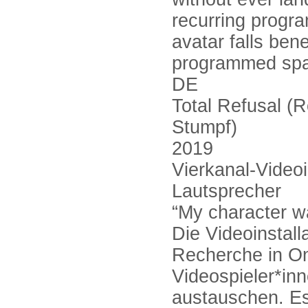
recurring progra
avatar falls ben
programmed space
DE
Total Refusal (R
Stumpf)
2019
Vierkanal-Videoi
Lautsprecher
“My character w
Die Videoinstalla
Recherche in On
Videospieler*in
austauschen. Es